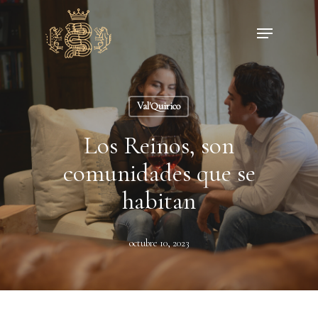
Skip
Menu
to
main
content
Val'Quirico
Los Reinos, son
comunidades que se
habitan
octubre 10, 2023