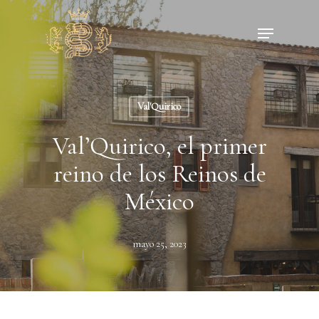
Skip
Menu
to
main
content
Val'Quirico
Val’Quirico, el primer
reino de los Reinos de
México
mayo 25, 2023