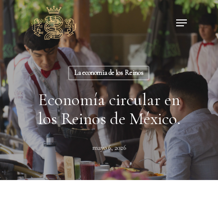
Skip
Menu
to
main
content
La economia de los Reinos
Economía circular en
los Reinos de México.
mayo 6, 2026