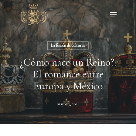
Skip
Menu
to
main
content
La fusión de culturas
¿Cómo nace un Reino?:
El romance entre
Europa y México
mayo 13, 2026