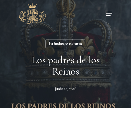
Skip
Menu
to
main
content
La fusión de culturas
Los padres de los
Reinos
junio 21, 2026